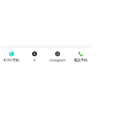
ｵﾝﾗｲﾝ予約
X
instagram
電話予約
手袋
コメント
院内改装工事
コメントを追加…