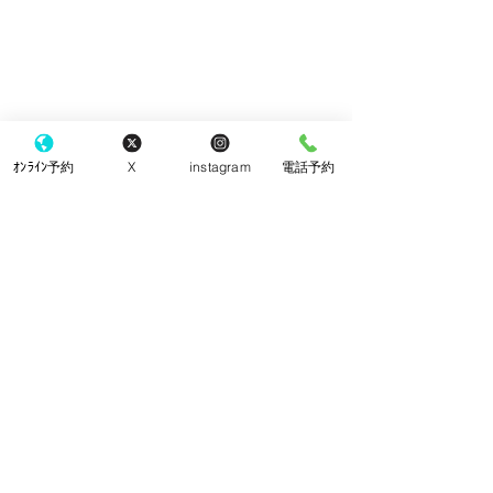
ｵﾝﾗｲﾝ予約
X
instagram
電話予約
​東京都町田市 町田駅の眼科
こなり眼科 町田駅
町田駅から徒歩3分