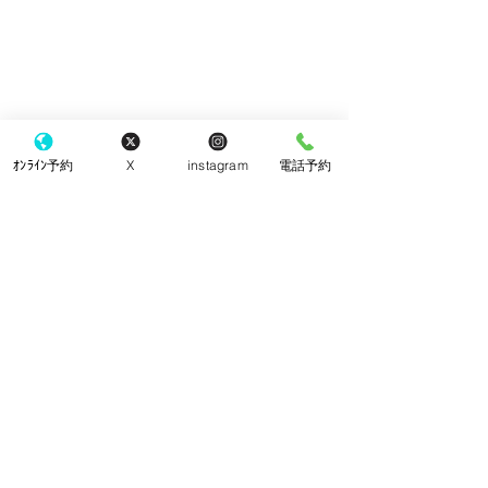
ｵﾝﾗｲﾝ予約
X
instagram
電話予約
​東京都町田市 町田駅の眼科
こなり眼科 町田駅
町田駅から徒歩3分