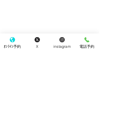
ｵﾝﾗｲﾝ予約
X
instagram
電話予約
​東京都町田市 町田駅の眼科
こなり眼科 町田駅
町田駅から徒歩3分