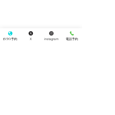
ｵﾝﾗｲﾝ予約
X
instagram
電話予約
​東京都町田市 町田駅の眼科
こなり眼科 町田駅
町田駅から徒歩3分