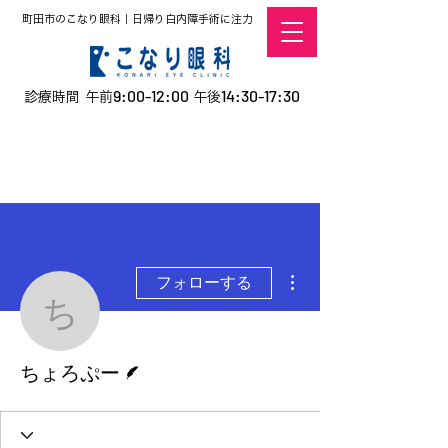
町田市のこなり眼科｜日帰り白内障手術に注力
9:00-12:00
14:30-17:30
診療時間 午前
午後
​お電話での予約
はこちら
オンラインでの
0120-5757-10
予約はこちら
こなこないちばん
その他
フォローする
ちょろぷー
脚本
ちょろぷー