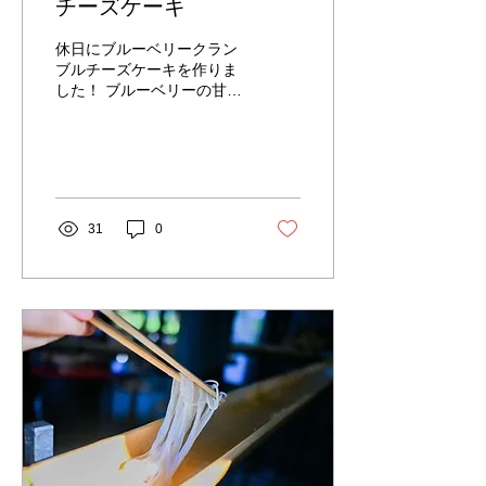
チーズケーキ
休日にブルーベリークラン
ブルチーズケーキを作りま
した！ ブルーベリーの甘酸
っぱさと濃厚なチーズケー
キ、 サクサク食感のクラン
ブルが相性抜群で、とても
おいしく仕上がりました！
焼き上がるまでうまくでき
るか少しドキドキでした
31
0
が、 きれいに焼き上がって
ひと安心。 充実した休日を
過ごすことができました！
また時間を見つけて、いろ
いろなお菓子作りにも挑戦
してみたいと思います♪ 町
田市こなり眼科のスタッフ
ちょろぷーのブログでし
た。 次回の更新もどうぞお
楽しみに！