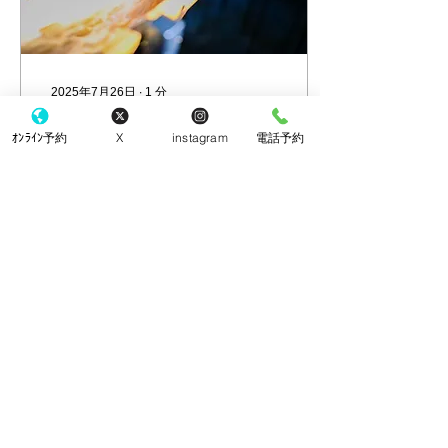
2025年7月26日
∙
1
分
夏といえば…
ｵﾝﾗｲﾝ予約
X
instagram
電話予約
夏といえばそうめん！ とい
うことで埼玉県長瀞の流し
そうめんの食べ放題に行っ
てきました！ 40分食べ放
題だったのですが、結構な
ハイペースで店員さんが流
してくれたので、開始10分
でお腹いっぱいに笑 くるみ
や旨辛などタレの味も追加
76
0
できて美味しかったで
す！...